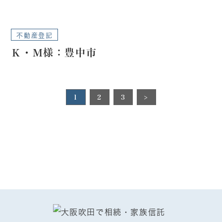
不動産登記
Ｋ・Ｍ様：豊中市
1
2
3
>