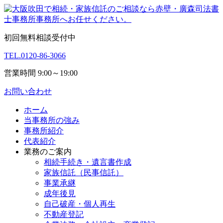
初回無料相談受付中
TEL.
0120-86-3066
営業時間 9:00～19:00
お問い合わせ
ホーム
当事務所の強み
事務所紹介
代表紹介
業務のご案内
相続手続き・遺言書作成
家族信託（民事信託）
事業承継
成年後見
自己破産・個人再生
不動産登記