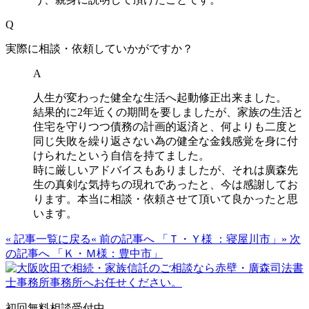
Q
実際に相談・依頼していかがですか？
A
人生が変わった健全な生活へ起動修正出来ました。
結果的に2年近くの期間を要しましたが、家族の生活と
住宅を守りつつ債務の計画的返済と、何よりも二度と
同じ失敗を繰り返さない為の健全な金銭感覚を身に付
けられたという自信を持てました。
時に厳しいアドバイスもありましたが、それは廣森先
生の真剣な気持ちの現れであったと、今は感謝してお
ります。本当に相談・依頼させて頂いて良かったと思
います。
« 記事一覧に戻る
« 前の記事へ 「Ｔ・Ｙ様 ：寝屋川市」
» 次
の記事へ 「Ｋ・Ｍ様：豊中市」
初回無料相談受付中