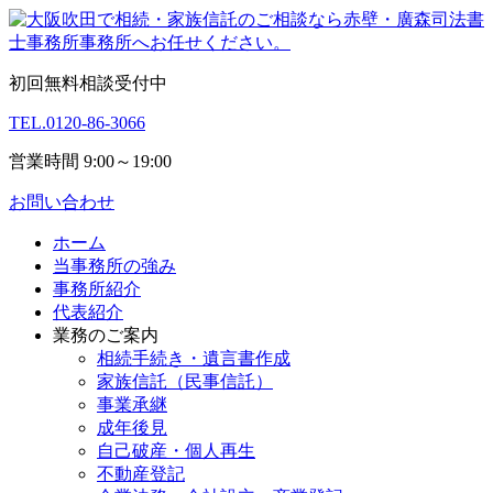
初回無料相談受付中
TEL.
0120-86-3066
営業時間 9:00～19:00
お問い合わせ
ホーム
当事務所の強み
事務所紹介
代表紹介
業務のご案内
相続手続き・遺言書作成
家族信託（民事信託）
事業承継
成年後見
自己破産・個人再生
不動産登記