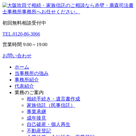
初回無料相談受付中
TEL.
0120-86-3066
営業時間 9:00～19:00
お問い合わせ
ホーム
当事務所の強み
事務所紹介
代表紹介
業務のご案内
相続手続き・遺言書作成
家族信託（民事信託）
事業承継
成年後見
自己破産・個人再生
不動産登記