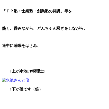
「ＦＰ塾・士業塾・創業塾の開講」等を
熱く
、呑みながら
、どんちゃん
騒ぎをしながら、
途中に睡眠
をはさみ、
↓
上が水池FP税理士↓
↑
下が僕です（笑）