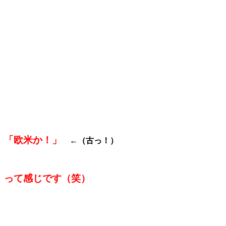
「欧米か！」
←（古っ！）
って感じです（笑）