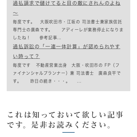
過払請求で儲けてると目の敵にされんのよね
～
毎度です。 大阪吹田市・江坂の 司法書士兼家族信託
専門士の廣森です。 アディーレが業務停止になりま
したね！ 参考記事...
過払訴訟の「一連一体計算」が認められやす
い時って？
毎度です 不動産営業出身 大阪・吹田市の FP（フ
ァイナンシャルプランナー）兼 司法書士 廣森良平で
す。 昨日の続き・・・。 ...
これは知っておいて欲しい記事
です。是非お読みください。