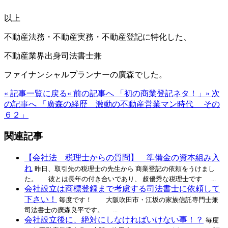
以上
不動産法務・不動産実務・不動産登記に特化した、
不動産業界出身司法書士兼
ファイナンシャルプランナーの廣森でした。
« 記事一覧に戻る
« 前の記事へ 「初の商業登記ネタ！」
» 次
の記事へ 「廣森の経歴 激動の不動産営業マン時代 その
６２」
関連記事
【会社法 税理士からの質問】 準備金の資本組み入
れ
昨日、取引先の税理士の先生から 商業登記の依頼をうけまし
た。 彼とは長年の付き合いであり、 超優秀な税理士です ...
会社設立は商標登録まで考慮する司法書士に依頼して
下さい！
毎度です！ 大阪吹田市・江坂の家族信託専門士兼
司法書士の廣森良平です。 ...
会社設立後に、絶対にしなければいけない事！？
毎度