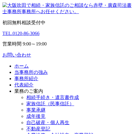
初回無料相談受付中
TEL.
0120-86-3066
営業時間 9:00～19:00
お問い合わせ
ホーム
当事務所の強み
事務所紹介
代表紹介
業務のご案内
相続手続き・遺言書作成
家族信託（民事信託）
事業承継
成年後見
自己破産・個人再生
不動産登記