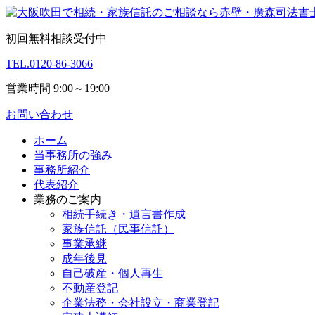
初回無料相談受付中
TEL.
0120-86-3066
営業時間 9:00～19:00
お問い合わせ
ホーム
当事務所の強み
事務所紹介
代表紹介
業務のご案内
相続手続き・遺言書作成
家族信託（民事信託）
事業承継
成年後見
自己破産・個人再生
不動産登記
企業法務・会社設立・商業登記