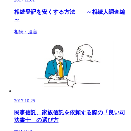
相続登記を安くする方法 ～相続人調査編
～
相続・遺言
2017.10.25
民事信託、家族信託を依頼する際の「良い司
法書士」の選び方