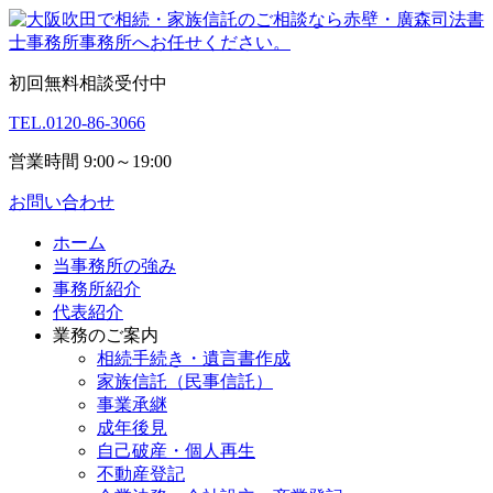
初回無料相談受付中
TEL.
0120-86-3066
営業時間 9:00～19:00
お問い合わせ
ホーム
当事務所の強み
事務所紹介
代表紹介
業務のご案内
相続手続き・遺言書作成
家族信託（民事信託）
事業承継
成年後見
自己破産・個人再生
不動産登記