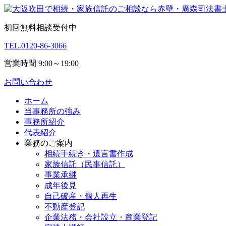
初回無料相談受付中
TEL.
0120-86-3066
営業時間 9:00～19:00
お問い合わせ
ホーム
当事務所の強み
事務所紹介
代表紹介
業務のご案内
相続手続き・遺言書作成
家族信託（民事信託）
事業承継
成年後見
自己破産・個人再生
不動産登記
企業法務・会社設立・商業登記