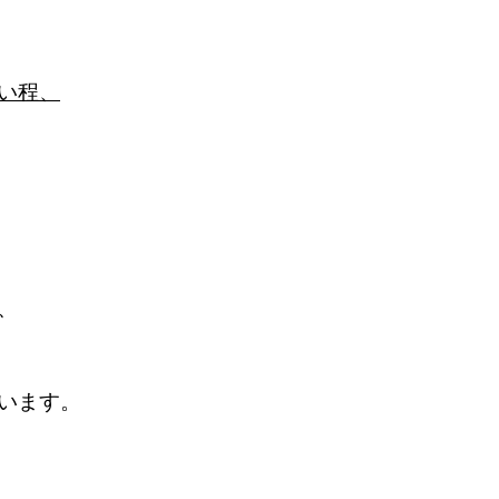
い程、
、
います。