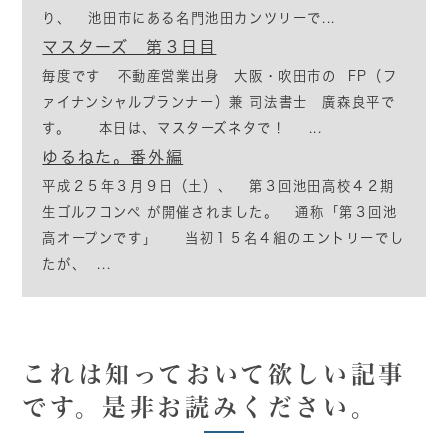
り、 池田市にある名門池田カンツリーで...
マスターズ 第３日目
毎度です 不動産営業出身 大阪・吹田市の FP（フ
ァイナンシャルプランナー）兼 司法書士 廣森良平で
す。 本日は、マスターズネタで！ ...
ゆるねた。番外編
平成２５年３月９日（土）、 第３回池田高校４２期
生ゴルフコンペ が開催されました。 通称「第３回池
高オープンです」 当初１５名４組のエントリーでし
たが、 ...
これは知っておいて欲しい記事
です。是非お読みください。