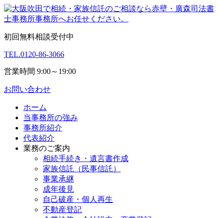
初回無料相談受付中
TEL.
0120-86-3066
営業時間 9:00～19:00
お問い合わせ
ホーム
当事務所の強み
事務所紹介
代表紹介
業務のご案内
相続手続き・遺言書作成
家族信託（民事信託）
事業承継
成年後見
自己破産・個人再生
不動産登記