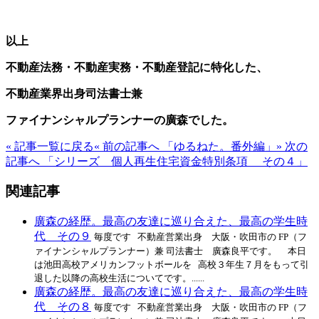
以上
不動産法務・不動産実務・不動産登記に特化した、
不動産業界出身司法書士兼
ファイナンシャルプランナーの廣森でした。
« 記事一覧に戻る
« 前の記事へ 「ゆるねた。番外編」
» 次の
記事へ 「シリーズ 個人再生住宅資金特別条項 その４」
関連記事
廣森の経歴。最高の友達に巡り合えた、最高の学生時
代 その９
毎度です 不動産営業出身 大阪・吹田市の FP（フ
ァイナンシャルプランナー）兼 司法書士 廣森良平です。 本日
は池田高校アメリカンフットボールを 高校３年生７月をもって引
退した以降の高校生活についてです。......
廣森の経歴。最高の友達に巡り合えた、最高の学生時
代 その８
毎度です 不動産営業出身 大阪・吹田市の FP（フ