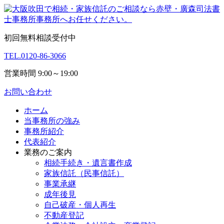
初回無料相談受付中
TEL.
0120-86-3066
営業時間 9:00～19:00
お問い合わせ
ホーム
当事務所の強み
事務所紹介
代表紹介
業務のご案内
相続手続き・遺言書作成
家族信託（民事信託）
事業承継
成年後見
自己破産・個人再生
不動産登記