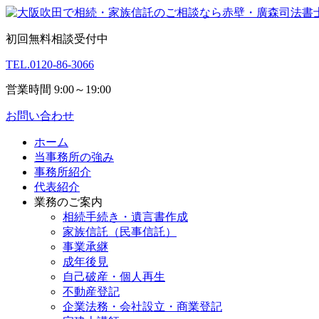
初回無料相談受付中
TEL.
0120-86-3066
営業時間 9:00～19:00
お問い合わせ
ホーム
当事務所の強み
事務所紹介
代表紹介
業務のご案内
相続手続き・遺言書作成
家族信託（民事信託）
事業承継
成年後見
自己破産・個人再生
不動産登記
企業法務・会社設立・商業登記