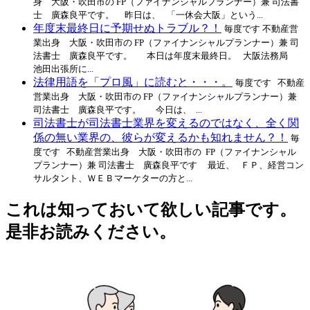
身 大阪・吹田市の FP（ファイナンシャルプランナー）兼 司法書
士 廣森良平です。 昨日は、 「一休会大阪」という...
年度末最終日に予期せぬトラブル？！
毎度です 不動産営
業出身 大阪・吹田市の FP（ファイナンシャルプランナー）兼 司
法書士 廣森良平です。 本日は年度末最終日。 大阪法務局
池田出張所に...
法律用語を「プロ風」に読むと・・・。
毎度です 不動産
営業出身 大阪・吹田市の FP（ファイナンシャルプランナー）兼
司法書士 廣森良平です。 今日は、 ...
司法書士が司法書士業界を変えるのではなく、全く関
係の無い業界の、彼らが変えるかも知れません？！
毎
度です 不動産営業出身 大阪・吹田市の FP（ファイナンシャル
プランナー）兼 司法書士 廣森良平です 最近、 ＦＰ、経営コン
サルタント、ＷＥＢマーケターの方と...
これは知っておいて欲しい記事です。
是非お読みください。