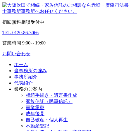
初回無料相談受付中
TEL.
0120-86-3066
営業時間 9:00～19:00
お問い合わせ
ホーム
当事務所の強み
事務所紹介
代表紹介
業務のご案内
相続手続き・遺言書作成
家族信託（民事信託）
事業承継
成年後見
自己破産・個人再生
不動産登記