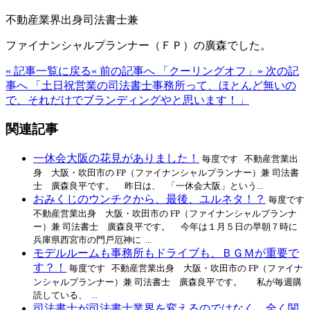
不動産業界出身司法書士兼
ファイナンシャルプランナー（ＦＰ）の廣森でした。
« 記事一覧に戻る
« 前の記事へ 「クーリングオフ」
» 次の記
事へ 「土日祝営業の司法書士事務所って、ほとんど無いの
で、それだけでブランディングやと思います！」
関連記事
一休会大阪の花見がありました！
毎度です 不動産営業出
身 大阪・吹田市の FP（ファイナンシャルプランナー）兼 司法書
士 廣森良平です。 昨日は、 「一休会大阪」という...
おみくじのウンチクから、最後、ユルネタ！？
毎度です
不動産営業出身 大阪・吹田市の FP（ファイナンシャルプランナ
ー）兼 司法書士 廣森良平です。 今年は１月５日の早朝７時に
兵庫県西宮市の門戸厄神に ...
モデルルームも事務所もドライブも、ＢＧＭが重要で
す？！
毎度です 不動産営業出身 大阪・吹田市の FP（ファイナ
ンシャルプランナー）兼 司法書士 廣森良平です。 私が毎週購
読している、 ...
司法書士が司法書士業界を変えるのではなく、全く関