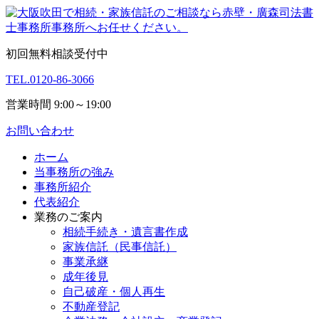
初回無料相談受付中
TEL.
0120-86-3066
営業時間 9:00～19:00
お問い合わせ
ホーム
当事務所の強み
事務所紹介
代表紹介
業務のご案内
相続手続き・遺言書作成
家族信託（民事信託）
事業承継
成年後見
自己破産・個人再生
不動産登記