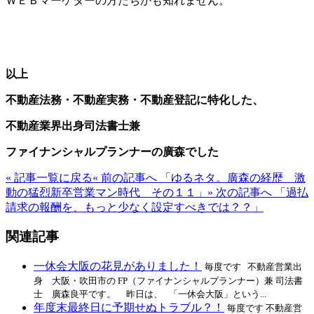
ＷＥＢマーケターの方たちかも知れません。
以上
不動産法務・不動産実務・不動産登記に特化した、
不動産業界出身司法書士兼
ファイナンシャルプランナーの廣森でした
« 記事一覧に戻る
« 前の記事へ 「ゆるネタ。廣森の経歴 激
動の猛烈新卒営業マン時代 その１１」
» 次の記事へ 「過払
請求の報酬を、もっと少なく設定すべきでは？？」
関連記事
一休会大阪の花見がありました！
毎度です 不動産営業出
身 大阪・吹田市の FP（ファイナンシャルプランナー）兼 司法書
士 廣森良平です。 昨日は、 「一休会大阪」という...
年度末最終日に予期せぬトラブル？！
毎度です 不動産営