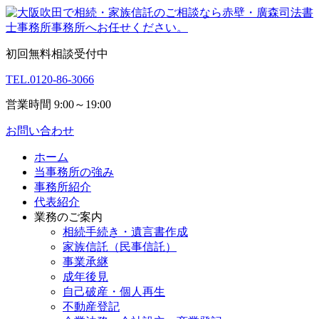
初回無料相談受付中
TEL.
0120-86-3066
営業時間 9:00～19:00
お問い合わせ
ホーム
当事務所の強み
事務所紹介
代表紹介
業務のご案内
相続手続き・遺言書作成
家族信託（民事信託）
事業承継
成年後見
自己破産・個人再生
不動産登記