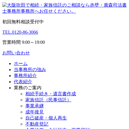
初回無料相談受付中
TEL.
0120-86-3066
営業時間 9:00～19:00
お問い合わせ
ホーム
当事務所の強み
事務所紹介
代表紹介
業務のご案内
相続手続き・遺言書作成
家族信託（民事信託）
事業承継
成年後見
自己破産・個人再生
不動産登記