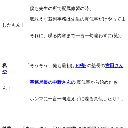
僕も先生の所で配属修習の時、
取敢えず裁判事務は先生の真似事だけやってま
したもん！
それに、喋る内容まで一言一句違わずに(笑)」
私
「そうそう、俺も最初は
FP
塾
の塾長の
宮田さん
や
事務局長の中野さんの
真似事から始めたも
ん！
ホンマに一言一句違えずに喋る真似したり！」