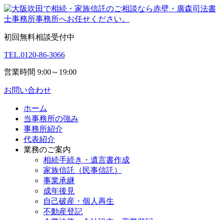
初回無料相談受付中
TEL.
0120-86-3066
営業時間 9:00～19:00
お問い合わせ
ホーム
当事務所の強み
事務所紹介
代表紹介
業務のご案内
相続手続き・遺言書作成
家族信託（民事信託）
事業承継
成年後見
自己破産・個人再生
不動産登記