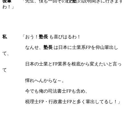
後輩
「先生、僕も一回その
FP塾
の説明聞きに行きます
わ！」
私
「おう！
塾長
も喜びはるわ！
なんせ、
塾長
は日本に士業系FPを仰山輩出し
て、
日本の士業とFP業界を根底から変えたいと言っ
て
憚れへんからな～。
今でも俺の司法書士FPも含め、
税理士FP・行政書士FPと多く輩出してるし！」