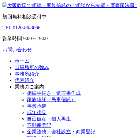
初回無料相談受付中
TEL.
0120-86-3066
営業時間 9:00～19:00
お問い合わせ
ホーム
当事務所の強み
事務所紹介
代表紹介
業務のご案内
相続手続き・遺言書作成
家族信託（民事信託）
事業承継
成年後見
自己破産・個人再生
不動産登記
企業法務・会社設立・商業登記