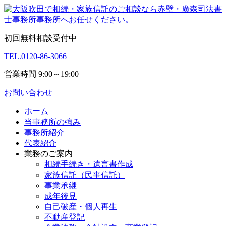
初回無料相談受付中
TEL.
0120-86-3066
営業時間 9:00～19:00
お問い合わせ
ホーム
当事務所の強み
事務所紹介
代表紹介
業務のご案内
相続手続き・遺言書作成
家族信託（民事信託）
事業承継
成年後見
自己破産・個人再生
不動産登記