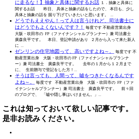
に走るな！】抽象と具体に関するお話
１．抽象と具体に
関するお話 昨日、 具体と抽象の話をしたので、 本日も、少し
具体と抽象の話を 掘り下げていきたいと思います。 ...
どうでもええやん！って人は言うけれど、司法書士に
はどうでもよくないんです？！
毎度です 不動産営業出身
大阪・吹田市の FP（ファイナンシャルプランナー）兼 司法書士
廣森良平です。 本日、登記申請があり ２月から入って来た新人
に ...
ゼンリンの住宅地図って、高いですよね～。
毎度です 不
動産営業出身 大阪・吹田市の FP（ファイナンシャルプランナ
ー）兼 司法書士 廣森良平です。 去年の１月から１２月まで
に、 生前贈与で登記をした方！...
そうは言っても、人間って、嘘をつきたくなるんです
よね～。
毎度です 不動産営業出身 大阪・吹田市の FP（ファ
イナンシャルプランナー）兼 司法書士 廣森良平です。 前々回
のブログで、 「嘘や隠し事はいけません。」...
これは知っておいて欲しい記事です。
是非お読みください。