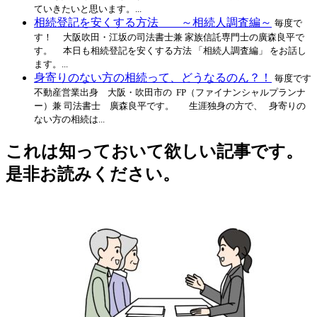
ていきたいと思います。...
相続登記を安くする方法 ～相続人調査編～
毎度で
す！ 大阪吹田・江坂の司法書士兼 家族信託専門士の廣森良平で
す。 本日も相続登記を安くする方法 「相続人調査編」 をお話し
ます。...
身寄りのない方の相続って、どうなるのん？！
毎度です
不動産営業出身 大阪・吹田市の FP（ファイナンシャルプランナ
ー）兼 司法書士 廣森良平です。 生涯独身の方で、 身寄りの
ない方の相続は...
これは知っておいて欲しい記事です。
是非お読みください。