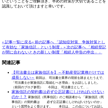
いということをご理解頂き、早めの対策が大切であることを
認識しておいて頂けますと幸いです。
« 記事一覧に戻る
« 前の記事へ 「認知症対策、争族対策とし
て有効な「家族信託」という制度」
» 次の記事へ 「相続登記
が間に合わないときの新しい制度「相続人申告の申出」」
関連記事
【司法書士は家族信託を】～不動産登記業務だけでは
成長しない～
前回は、 司法書士業界の現状を踏まえたうえで、
「司法書士が家族信託に取組むべき理由」 をお話ししました。
（前回のブログ参照） 今回は、 司法書士として、...
家族信託の契約書は必ず公正証書にしければいけない
のか！？
家族信託（民事信託）のご相談者から 「家族信託（民
事信託）の契約書は 必ず公正証書にしければいけないのか」
という質問をよく受けます。 本日は、 この点についてお話し