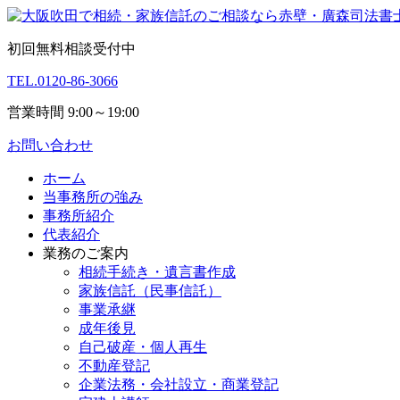
初回無料相談受付中
TEL.
0120-86-3066
営業時間 9:00～19:00
お問い合わせ
ホーム
当事務所の強み
事務所紹介
代表紹介
業務のご案内
相続手続き・遺言書作成
家族信託（民事信託）
事業承継
成年後見
自己破産・個人再生
不動産登記
企業法務・会社設立・商業登記