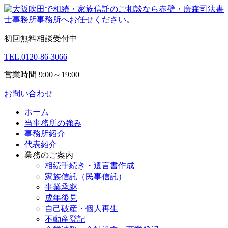
初回無料相談受付中
TEL.
0120-86-3066
営業時間 9:00～19:00
お問い合わせ
ホーム
当事務所の強み
事務所紹介
代表紹介
業務のご案内
相続手続き・遺言書作成
家族信託（民事信託）
事業承継
成年後見
自己破産・個人再生
不動産登記