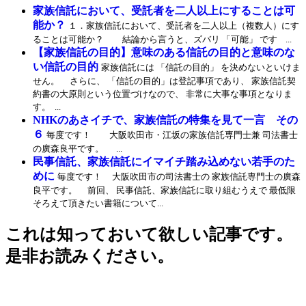
家族信託において、受託者を二人以上にすることは可
能か？
１．家族信託において、受託者を二人以上（複数人）にす
ることは可能か？ 結論から言うと、ズバリ 「可能」 です ...
【家族信託の目的】意味のある信託の目的と意味のな
い信託の目的
家族信託には 「信託の目的」 を決めないといけま
せん。 さらに、 「信託の目的」は登記事項であり、 家族信託契
約書の大原則という位置づけなので、 非常に大事な事項となりま
す。 ...
NHKのあさイチで、家族信託の特集を見て一言 その
６
毎度です！ 大阪吹田市・江坂の家族信託専門士兼 司法書士
の廣森良平です。 ...
民事信託、家族信託にイマイチ踏み込めない若手のた
めに
毎度です！ 大阪吹田市の司法書士の 家族信託専門士の廣森
良平です。 前回、 民事信託、家族信託に取り組むうえで 最低限
そろえて頂きたい書籍について...
これは知っておいて欲しい記事です。
是非お読みください。