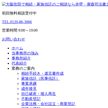
初回無料相談受付中
TEL.
0120-86-3066
営業時間 9:00～19:00
お問い合わせ
ホーム
当事務所の強み
事務所紹介
代表紹介
業務のご案内
相続手続き・遺言書作成
家族信託（民事信託）
事業承継
成年後見
自己破産・個人再生
不動産登記
企業法務・会社設立・商業登記