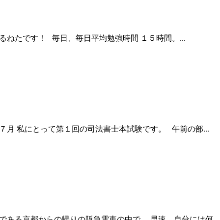
ねたです！ 毎日、毎日平均勉強時間 １５時間。...
月 私にとって第１回の司法書士本試験です。 午前の部...
場である京都からの帰りの阪急電車の中で、 早速、自分には何