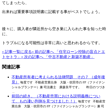
てしまったら、
出来れば重要事項説明書に記載する事がベストでしょう。
後々に、購入者が隣近所から空き巣に入られた事を知った時
に、
トラブルになる可能性は非常に高いと思われるからです。
« 記事一覧に戻る
« 前の記事へ 「住宅ローン控除の盲点とエ
トセトラ」
» 次の記事へ 「中古不動産と新築不動産」
関連記事
不動産所有者に考えられる法律問題 その７ （成年後
見）
毎度です 不動産営業出身 大阪・吹田市の FP（ファイナン
シャルプランナー）兼 司法書士 廣森良平です。 昨日のつづき
...
前回の続き。（不動産売買における説明義務につい
て、もの凄い判例を見つけました！）
毎度です 不動産営
業出身 大阪・吹田市の FP（ファイナンシャルプランナー）兼 司