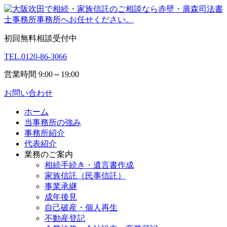
初回無料相談受付中
TEL.
0120-86-3066
営業時間 9:00～19:00
お問い合わせ
ホーム
当事務所の強み
事務所紹介
代表紹介
業務のご案内
相続手続き・遺言書作成
家族信託（民事信託）
事業承継
成年後見
自己破産・個人再生
不動産登記