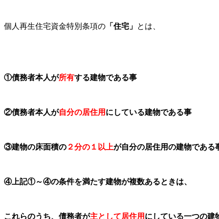
個人再生住宅資金特別条項の
「住宅」
とは、
①
債務者本人が
所有
する建物である事
②
債務者本人が
自分の居住用
にしている建物である事
③
建物の床面積の
２分の１以上
が自分の居住用の建物である
④
上記①～④の条件を満たす建物が複数あるときは、
これらのうち、債務者が
主として居住用
にしている一つの建