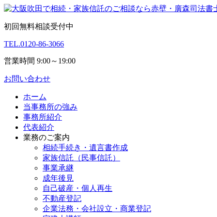
初回無料相談受付中
TEL.
0120-86-3066
営業時間 9:00～19:00
お問い合わせ
ホーム
当事務所の強み
事務所紹介
代表紹介
業務のご案内
相続手続き・遺言書作成
家族信託（民事信託）
事業承継
成年後見
自己破産・個人再生
不動産登記
企業法務・会社設立・商業登記