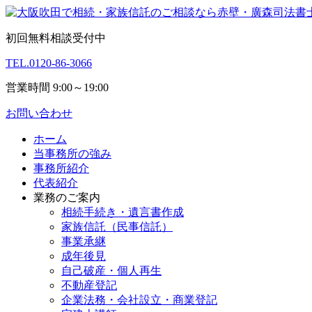
初回無料相談受付中
TEL.
0120-86-3066
営業時間 9:00～19:00
お問い合わせ
ホーム
当事務所の強み
事務所紹介
代表紹介
業務のご案内
相続手続き・遺言書作成
家族信託（民事信託）
事業承継
成年後見
自己破産・個人再生
不動産登記
企業法務・会社設立・商業登記