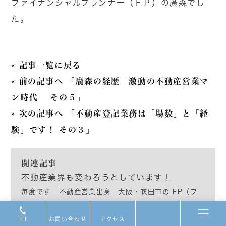
ファイナンシャルプランナー（ＦＰ）の廣森でし
た。
« 記事一覧に戻る
« 前の記事へ 「廣森の経歴 激動の不動産営業マ
ン時代 その５」
» 次の記事へ 「不動産登記業務は「場数」と「経
験」です！ その３」
関連記事
不動産業界も変わろうとしています！
毎度です 不動産営業出身 大阪・吹田市の FP（フ
ァイナンシャルプランナー）兼 司法書士 廣森良平で
す。 本日は、私が毎週購読している 住宅新報６
TEL
お問い合わせ
アクセス