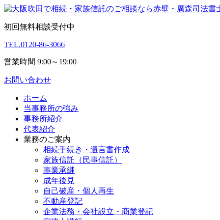
初回無料相談受付中
TEL.
0120-86-3066
営業時間 9:00～19:00
お問い合わせ
ホーム
当事務所の強み
事務所紹介
代表紹介
業務のご案内
相続手続き・遺言書作成
家族信託（民事信託）
事業承継
成年後見
自己破産・個人再生
不動産登記
企業法務・会社設立・商業登記