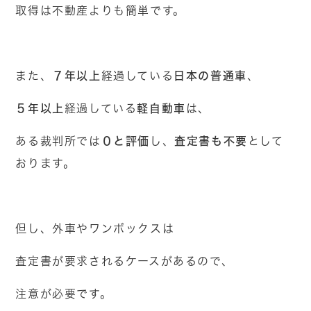
取得は不動産よりも簡単です。
７年以上
日本の普通車
また、
経過している
、
５年以上
軽自動車
経過している
は、
０と評価
査定書も不要
ある裁判所では
し、
として
おります。
但し、外車やワンボックスは
査定書が要求されるケースがあるので、
注意が必要です。